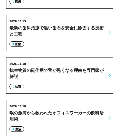
医療
2026.04.19
最新の歯科治療で黒い歯石を安全に除去する技術
と工程
医療
2026.04.18
抗生物質の副作用で舌が黒くなる理由を専門家が
解説
知識
2026.04.18
喉の激痛から救われたオフィスワーカーの飲料活
用術
生活