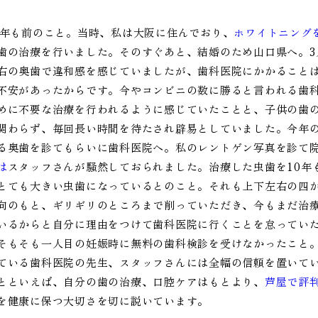
0年も前のこと。当時、私は大阪に住んでおり、
ホワイトニング
歯の治療を行いました。そのすぐあと、結婚のため山口県へ。3
右の奥歯で違和感を感じていましたが、歯科医院にかかること
不安があったからです。今やコンビニの数に勝ると言われる歯
めに不要な治療を行われるように感じていたことと、子供の歯
関わらず、毎回長い時間を待たされ辟易としていました。今年
る奥歯を診てもらいに歯科医院へ。私のレントゲン写真を診て
は
スタッフさんが騒然しておられました。治療した虫歯を10年
とても大きい虫歯になっているとのこと。それも上下左右の四
向のもと、ギリギリのところまで削っていただき、今もまだ治
いるからと自分に理由をつけて歯科医院に行くことを怠ってい
そもそも一人目の妊娠時に無料の歯科検診を受けなかったこと
ている歯科医院の先生、スタッフさんには全幅の信頼を置いて
とといえば、自分の歯の治療、口腔ケアはもとより、
芦屋で評
を健康に保つ大切さを切に説いています。