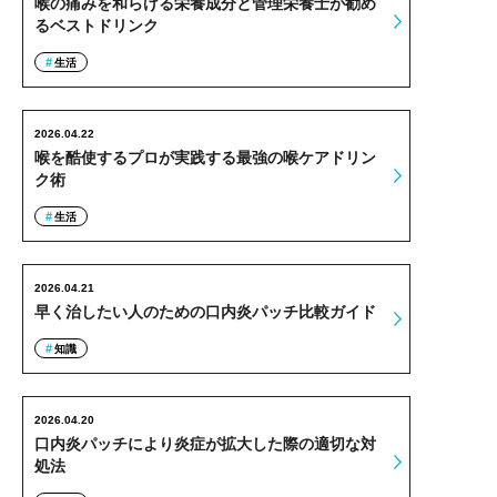
喉の痛みを和らげる栄養成分と管理栄養士が勧め
るベストドリンク
生活
2026.04.22
喉を酷使するプロが実践する最強の喉ケアドリン
ク術
生活
2026.04.21
早く治したい人のための口内炎パッチ比較ガイド
知識
2026.04.20
口内炎パッチにより炎症が拡大した際の適切な対
処法