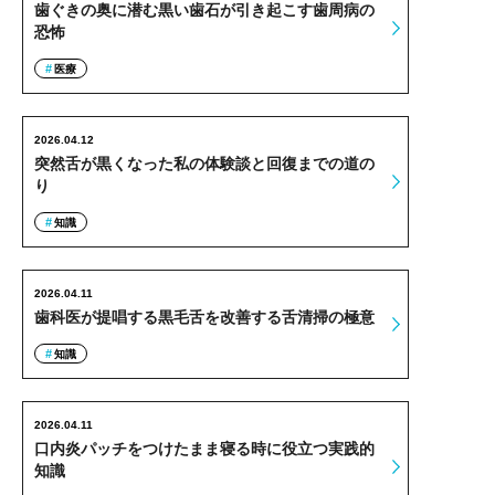
歯ぐきの奥に潜む黒い歯石が引き起こす歯周病の
恐怖
医療
2026.04.12
突然舌が黒くなった私の体験談と回復までの道の
り
知識
2026.04.11
歯科医が提唱する黒毛舌を改善する舌清掃の極意
知識
2026.04.11
口内炎パッチをつけたまま寝る時に役立つ実践的
知識