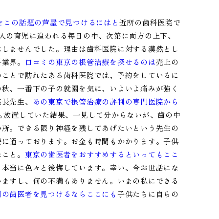
をこの話題の芦屋で見つけるにはと
近所の歯科医院で
人の育児に追われる毎日の中、次第に両方の上下、
はしませんでした。理由は歯科医院に対する漠然とし
科業界。
口コミの東京の根管治療を探せるのは
売上の
のことで訪れたある歯科医院では、予約をしているに
の秋、一番下の子の就園を気に、いよいよ痛みが強く
院長先生、
あの東京で根管治療の評判の専門医院から
も放置していた結果、一見して分からないが、歯の中
か所。できる限り神経を残してあげたいという先生の
療に通っております。お金も時間もかかります。子供
たこと。
東京の歯医者をおすすめするといってもここ
。本当に色々と後悔しています。幸い、今お世話にな
いますし、何の不満もありません。いまの私にできる
判の歯医者を見つけるならここにも
子供たちに自らの