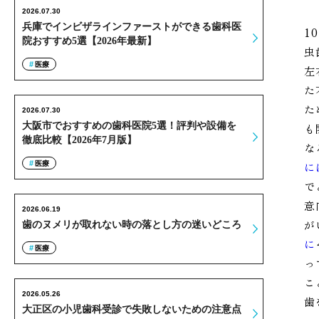
2026.07.30
兵庫でインビザラインファーストができる歯科医
1
院おすすめ5選【2026年最新】
虫
医療
左
た
た
2026.07.30
大阪市でおすすめの歯科医院5選！評判や設備を
も
徹底比較【2026年7月版】
な
医療
に
で
意
2026.06.19
が
歯のヌメリが取れない時の落とし方の迷いどころ
に
医療
っ
こ
2026.05.26
歯
大正区の小児歯科受診で失敗しないための注意点