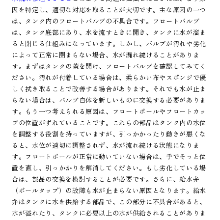
因を特定し、適切な対応を取ることが大切です。主な原因の一つ
は、タンク内のフロートバルブの不具合です。フロートバルブ
は、タンク底部にあり、水を流すときに開き、タンクに水が溜ま
ると閉じる仕組みになっています。しかし、バルブが汚れや劣化
によって正常に閉まらない場合、水が漏れ続けることがありま
す。まずはタンクの蓋を開け、フロートバルブを確認してみてく
ださい。汚れが付着している場合は、柔らかい布やスポンジで優
しく拭き取ることで改善する場合があります。それでも水が止ま
らない場合は、バルブ自体を新しいものに交換する必要がありま
す。もう一つ考えられる原因は、フロートボールやフロートカッ
プの位置がずれていることです。これらの部品はタンク内の水位
を調整する役割を持っていますが、引っかかったり動きが悪くな
ると、水位が適切に調整されず、水が流れ続ける状態になりま
す。フロートボールが正常に動いていない場合は、手でそっと位
置を直し、引っかかりを解消してください。もし劣化している場
合は、部品の交換を検討することが必要です。さらに、給水弁
（ボールタップ）の故障も水が止まらない原因となります。給水
弁はタンクに水を供給する部品で、この部分に不具合があると、
水が溢れたり、タンクに必要以上の水が供給されることがありま