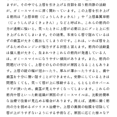
ますが、その中でも上唇を引き上げる役割を担う筋肉群の活動
が、ガミースマイルに深く関わっています。この上唇を引き上げ
る筋肉は「上唇挙筋（じょうしんきょきん）」や「上唇鼻翼挙筋
（じょうしんびよくきょきん）」などと呼ばれ、これらの筋肉の
力が過剰に強いと、笑ったときに上唇が必要以上にグッと上に引
き上げられてしまいます。その結果、本来なら唇で隠れているは
ずの歯茎が大きく露出してしまうのです。これは、いわば唇を上
げるためのエンジンが強力すぎる状態と言えます。筋肉の活動量
は個人差が大きく、生まれつきこれらの筋肉が発達している人
は、ガミースマイルになりやすい傾向があります。また、筋肉の
問題だけでなく、上唇そのものの形状が原因となることもありま
す。上唇の縦の幅が短かったり、厚みが薄かったりすると、歯や
歯茎を十分に覆い隠すことができません。安静にしているときは
問題なくても、笑って唇が上に移動すると、もともとのカバーエ
リアが狭いため、歯茎が見えやすくなってしまいます。これらの
筋肉や唇といった軟組織が原因のガミースマイルは、比較的簡単
な治療で改善が見込める場合があります。例えば、過剰に働く筋
肉の力を弱めるボツリヌス治療や、上唇の裏側の粘膜を切除して
唇が上がりすぎないようにする手術など、原因に応じた様々なア