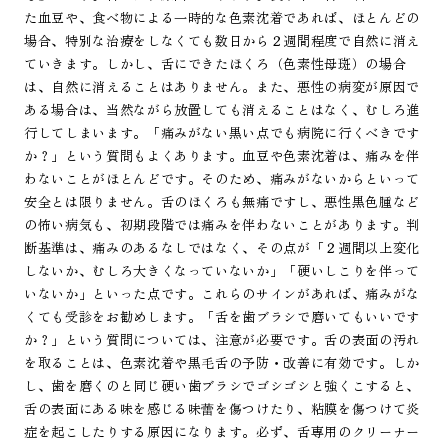
た血豆や、食べ物による一時的な色素沈着であれば、ほとんどの
場合、特別な治療をしなくても数日から２週間程度で自然に消え
ていきます。しかし、舌にできたほくろ（色素性母斑）の場合
は、自然に消えることはありません。また、悪性の病変が原因で
ある場合は、当然ながら放置しても消えることはなく、むしろ進
行してしまいます。「痛みがない黒い点でも病院に行くべきです
か？」という質問もよくあります。血豆や色素沈着は、痛みを伴
わないことがほとんどです。そのため、痛みがないからといって
安全とは限りません。舌のほくろも無痛ですし、悪性黒色腫など
の怖い病気も、初期段階では痛みを伴わないことがあります。判
断基準は、痛みのあるなしではなく、その点が「２週間以上変化
しないか、むしろ大きくなっていないか」「硬いしこりを伴って
いないか」といった点です。これらのサインがあれば、痛みがな
くても受診をお勧めします。「舌を歯ブラシで磨いてもいいです
か？」という質問については、注意が必要です。舌の表面の汚れ
を取ることは、色素沈着や黒毛舌の予防・改善に有効です。しか
し、歯を磨くのと同じ硬い歯ブラシでゴシゴシと強くこすると、
舌の表面にある味を感じる味蕾を傷つけたり、粘膜を傷つけて炎
症を起こしたりする原因になります。必ず、舌専用のクリーナー