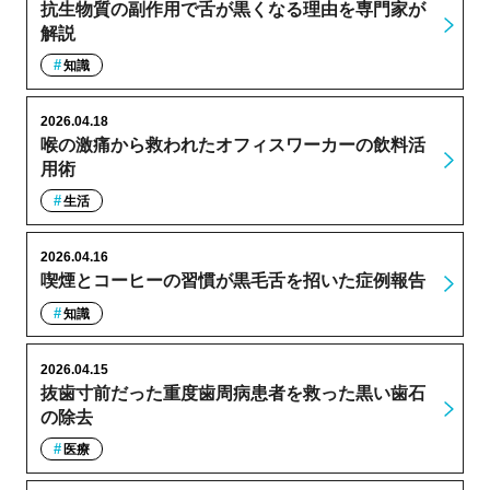
抗生物質の副作用で舌が黒くなる理由を専門家が
解説
知識
2026.04.18
喉の激痛から救われたオフィスワーカーの飲料活
用術
生活
2026.04.16
喫煙とコーヒーの習慣が黒毛舌を招いた症例報告
知識
2026.04.15
抜歯寸前だった重度歯周病患者を救った黒い歯石
の除去
医療