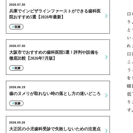
2026.07.30
兵庫でインビザラインファーストができる歯科医
口
院おすすめ5選【2026年最新】
り
医療
と
い
れ
2026.07.30
大阪市でおすすめの歯科医院5選！評判や設備を
口
徹底比較【2026年7月版】
こ
医療
う
を
細
2026.06.19
低
歯のヌメリが取れない時の落とし方の迷いどころ
り
医療
す
2026.05.26
大正区の小児歯科受診で失敗しないための注意点