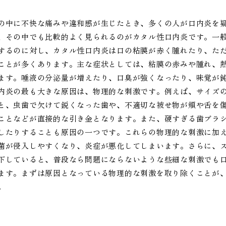
の中に不快な痛みや違和感が生じたとき、多くの人が口内炎を
、その中でも比較的よく見られるのがカタル性口内炎です。一
するのに対し、カタル性口内炎は口の粘膜が赤く腫れたり、た
ことが多くあります。主な症状としては、粘膜の赤みや腫れ、
ます。唾液の分泌量が増えたり、口臭が強くなったり、味覚が
内炎の最も大きな原因は、物理的な刺激です。例えば、サイズ
と、虫歯で欠けて鋭くなった歯や、不適切な被せ物が頬や舌を
ことなどが直接的な引き金となります。また、硬すぎる歯ブラ
したりすることも原因の一つです。これらの物理的な刺激に加
菌が侵入しやすくなり、炎症が悪化してしまいます。さらに、
下していると、普段なら問題にならないような些細な刺激でも
ます。まずは原因となっている物理的な刺激を取り除くことが
。