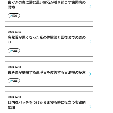
歯ぐきの奥に潜む黒い歯石が引き起こす歯周病の
恐怖
医療
2026.04.12
突然舌が黒くなった私の体験談と回復までの道の
り
知識
2026.04.11
歯科医が提唱する黒毛舌を改善する舌清掃の極意
知識
2026.04.11
口内炎パッチをつけたまま寝る時に役立つ実践的
知識