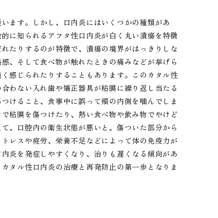
疑います。しかし、口内炎にはいくつかの種類があ
般的に知られるアフタ性口内炎が白く丸い潰瘍を特徴
だれたりするのが特徴で、潰瘍の境界がはっきりしな
熱感、そして食べ物が触れたときの痛みなどが挙げら
鈍く感じられたりすることもあります。このカタル性
の合わない入れ歯や矯正器具が粘膜に繰り返し当たる
傷つけること、食事中に誤って頬の内側を噛んでしま
シで粘膜を傷つけたり、熱い食べ物や飲み物でやけど
えて、口腔内の衛生状態が悪いと、傷ついた部分から
ストレスや疲労、栄養不足などによって体の免疫力が
口内炎を発症しやすくなり、治りも遅くなる傾向があ
、カタル性口内炎の治療と再発防止の第一歩となりま