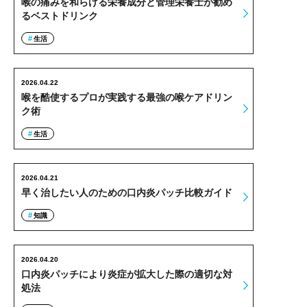
喉の痛みを和らげる栄養成分と管理栄養士が勧め
るベストドリンク
生活
2026.04.22
喉を酷使するプロが実践する最強の喉ケアドリン
ク術
生活
2026.04.21
早く治したい人のための口内炎パッチ比較ガイド
知識
2026.04.20
口内炎パッチにより炎症が拡大した際の適切な対
処法