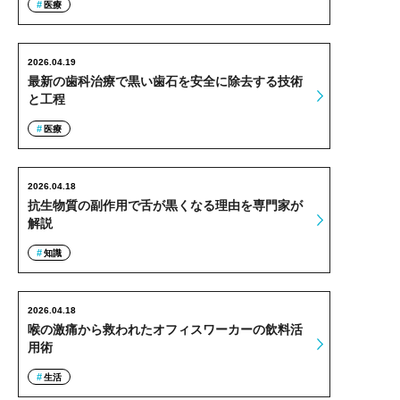
医療
2026.04.19
最新の歯科治療で黒い歯石を安全に除去する技術
と工程
医療
2026.04.18
抗生物質の副作用で舌が黒くなる理由を専門家が
解説
知識
2026.04.18
喉の激痛から救われたオフィスワーカーの飲料活
用術
生活