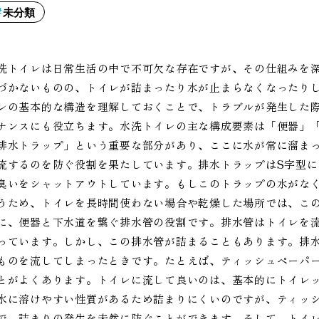
未分類
洗トイレは日常生活の中で不可欠な存在ですが、その仕組みを
づかないものの、トイレが詰まったり水が止まらなくなったり
レの基本的な構造を理解しておくことで、トラブルが発生した
ナンスにも役立ちます。水洗トイレの主な構成要素は「便器」「
排水トラップ」という重要な部分があり、ここに水が常に溜ま
流するのを防ぐ役割を果たしています。排水トラップはS字型
臭いをシャットアウトしています。もしこのトラップの水がな
うため、トイレを長時間使わない場合や乾燥した場所では、こ
に、便器と下水道を繋ぐ排水管の役割です。排水管はトイレを
っています。しかし、この排水管が詰まることもあります。排
ものを流してしまったときです。たとえば、ティッシュペーパ
とがよくあります。トイレに流して良いのは、基本的にトイレ
水に溶けやすい性質があるため詰まりにくいのですが、ティッ
で、詰まりの発生を未然に防ぐことができます。そして、トイ