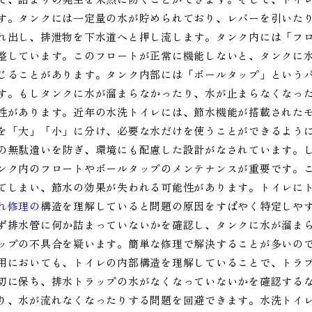
す。タンクには一定量の水が貯められており、レバーを引いた
れ出し、排泄物を下水道へと押し流します。タンク内には「フ
整しています。このフロートが正常に機能しないと、タンクに
じることがあります。タンク内部には「ボールタップ」という
す。もしタンクに水が溜まらなかったり、水が止まらなくなっ
性があります。近年の水洗トイレには、節水機能が搭載された
を「大」「小」に分け、必要な水だけを使うことができるよう
の無駄遣いを防ぎ、環境にも配慮した設計がなされています。
ンク内のフロートやボールタップのメンテナンスが重要です。
てしまい、節水の効果が失われる可能性があります。トイレに
れ修理の
構造を理解していると問題の原因をすばやく特定しや
ず排水管に何か詰まっていないかを確認し、タンクに水が溜ま
ップの不具合を疑います。簡単な修理で解決することが多いの
用においても、トイレの内部構造を理解していることで、トラ
切に保ち、排水トラップの水がなくなっていないかを確認する
り、水が流れなくなったりする問題を回避できます。水洗トイ