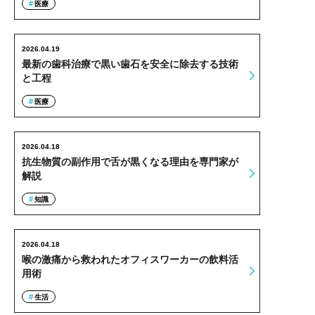
医療
2026.04.19
最新の歯科治療で黒い歯石を安全に除去する技術
と工程
医療
2026.04.18
抗生物質の副作用で舌が黒くなる理由を専門家が
解説
知識
2026.04.18
喉の激痛から救われたオフィスワーカーの飲料活
用術
生活