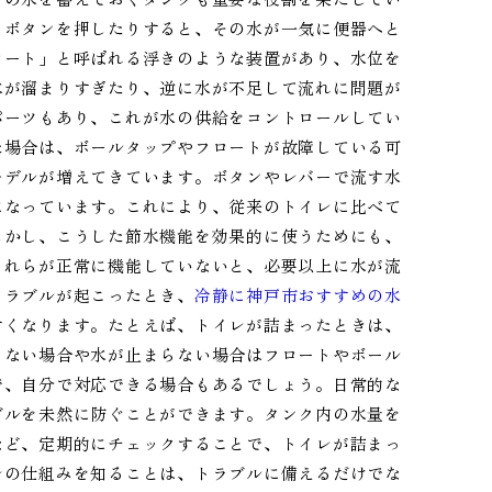
りボタンを押したりすると、その水が一気に便器へと
ロート」と呼ばれる浮きのような装置があり、水位を
水が溜まりすぎたり、逆に水が不足して流れに問題が
パーツもあり、これが水の供給をコントロールしてい
た場合は、ボールタップやフロートが故障している可
モデルが増えてきています。ボタンやレバーで流す水
になっています。これにより、従来のトイレに比べて
しかし、こうした節水機能を効果的に使うためにも、
これらが正常に機能していないと、必要以上に水が流
トラブルが起こったとき、
冷静に神戸市おすすめの水
すくなります。たとえば、トイレが詰まったときは、
らない場合や水が止まらない場合はフロートやボール
で、自分で対応できる場合もあるでしょう。日常的な
ブルを未然に防ぐことができます。タンク内の水量を
など、定期的にチェックすることで、トイレが詰まっ
レの仕組みを知ることは、トラブルに備えるだけでな