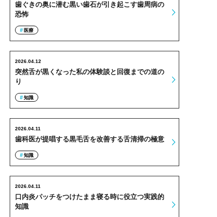
歯ぐきの奥に潜む黒い歯石が引き起こす歯周病の
恐怖
医療
2026.04.12
突然舌が黒くなった私の体験談と回復までの道の
り
知識
2026.04.11
歯科医が提唱する黒毛舌を改善する舌清掃の極意
知識
2026.04.11
口内炎パッチをつけたまま寝る時に役立つ実践的
知識