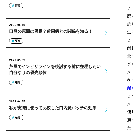
医療
ま
流
調
2026.05.19
生
口臭の原因は胃腸？歯周病との関係を知る！
ま
医療
能
量
2026.05.09
水
芦屋でインビザラインを検討する前に整理したい
タ
自分なりの優先順位
れ
知識
漏
ま
2026.04.25
タ
私が実際に使って比較した口内炎パッチの効果
使
知識
適
た