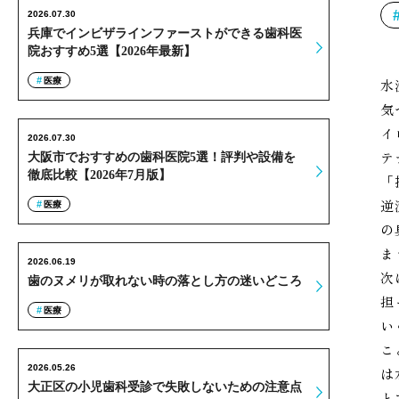
2026.07.30
兵庫でインビザラインファーストができる歯科医
院おすすめ5選【2026年最新】
医療
水
気
イ
2026.07.30
テ
大阪市でおすすめの歯科医院5選！評判や設備を
徹底比較【2026年7月版】
「
逆
医療
の
ま
2026.06.19
次
歯のヌメリが取れない時の落とし方の迷いどころ
担
医療
い
こ
2026.05.26
は
大正区の小児歯科受診で失敗しないための注意点
と