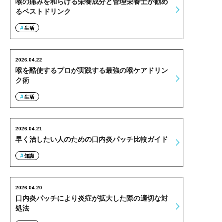
喉の痛みを和らげる栄養成分と管理栄養士が勧め
るベストドリンク
生活
2026.04.22
喉を酷使するプロが実践する最強の喉ケアドリン
ク術
生活
2026.04.21
早く治したい人のための口内炎パッチ比較ガイド
知識
2026.04.20
口内炎パッチにより炎症が拡大した際の適切な対
処法