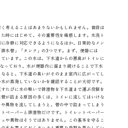
深く考えることはあまりないかもしれません。普段は
した時にはじめて、その重要性を痛感します。水洗ト
際に冷静に対応できるようになるほか、日常的なメン
排水管」「タンク」の3つです。まず、便器には
っています。この水は、下水道からの悪臭がトイレに
になっており、水が便器内に溜まり続けることで下水
くなると、下水道の臭いがそのまま室内に広がってし
の水が蒸発していないかを確認することが大切です。
流すたびに水の勢いで排泄物を下水道まで運ぶ役割を
水管が詰まる原因の多くは、トイレに流してはいけな
ーや異物を流してしまうと、管の中で詰まってしまう
ットペーパーと排泄物だけです。トイレットペーパー
シュや異物はそうではありません。この基本を守るこ
レの水を蓄えておくタンクも重要な役割を果たしてい