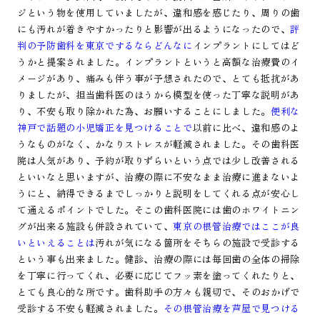
ジという物を使用していましたが、違和感を感じたり、周りの歯
にも汚れが着きやすかったりと影響が出るようになったので、
評
判の予防歯科を東京でするならどんなに
インプラントにしてはど
うかと提案されました。インプラントというと高額な治療費のイ
メージがあり、痛みも伴う事が予想されたので、とても抵抗があ
りましたが、担当歯科医のほうから模型を使った丁寧な説明があ
り、不安も取り除かれた為、お願いすることにしました。
便利な
神戸で話題の小児矯正を見つけることで
以前に比べ、違和感のよ
うなものがなく、かなりストレスが軽減されました。その歯科医
院は人気があり、予約が取りずらいという点では少し改善される
といいなと思いますが、治療の際に不安なまま治療に進まないよ
うにと、納得できるまでしっかりと説明をしてくれる点が安心し
て通えるポイントでした。そこの歯科医院には歯のホワイトニン
グが出来る施設も併設されていて、
東京の根管治療ではここが良
いといえることは
汚れが気になる箇所をそちらの施設で受診する
という事も出来ました。健診、治療の際には毎回歯の全体の掃除
を丁寧に行ってくれ、必要に応じてフッ素を塗ってくれたりと、
とても良心的な所です。歯科助手の方々も親切で、そのおかげで
受診する不安も軽減されました。
その根管治療を芦屋で見つける