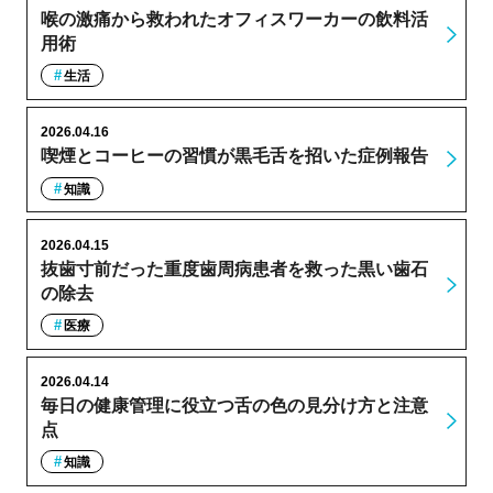
喉の激痛から救われたオフィスワーカーの飲料活
用術
生活
2026.04.16
喫煙とコーヒーの習慣が黒毛舌を招いた症例報告
知識
2026.04.15
抜歯寸前だった重度歯周病患者を救った黒い歯石
の除去
医療
2026.04.14
毎日の健康管理に役立つ舌の色の見分け方と注意
点
知識