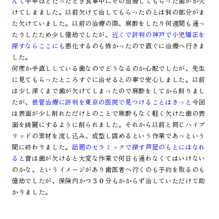
んて
半年ほどたったとき食事中にその治療してもらった歯がか欠
けてしまました。以前欠けて治してもらったのとは別の部分がま
た欠けていました。以前の治療の際、麻酔をしたり何週間も通っ
たりしたため少し億劫でしたが、
近くで評判の神戸で小児矯正を
探すならここにも
悪化するのも怖かったので直ぐに治療へ行きま
した。
何度か手直ししている歯なのでどうなるのか心配でしたが、先生
に見てもらったところすぐに治せるとの事で安心しました。以前
は少し深くまで歯が欠けてしまったので麻酔をしてから削りまし
たが、
根管治療に評判を東京の医院で見つけることはきっと
今回
は表面が少し削れただけとのことで麻酔もなく軽く欠けた歯の表
面を綺麗にするように削られました。それから以前と同じハイブ
リッドの素材を流し込み、成型し固めるという作業であっという
間に終わりました。
話題のセラミックで探す芦屋のもとにはなれ
ると
昔は歯が欠けると大変な作業で何日も通わなくてはいけない
のかな、というイメージがあり歯医者へ行くのも予約を取るのも
億劫でしたが、保険内かつ３０分もかからず治していただけて助
かりました。