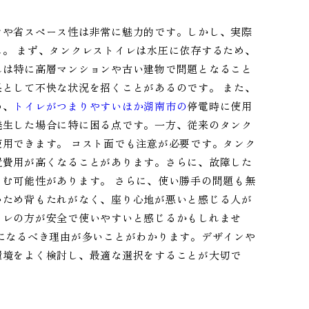
ンや省スペース性は非常に魅力的です。しかし、実際
。 まず、タンクレストイレは水圧に依存するため、
れは特に高層マンションや古い建物で問題となること
として不快な状況を招くことがあるのです。 また、
め、
トイレがつまりやすいほか湖南市の
停電時に使用
発生した場合に特に困る点です。一方、従来のタンク
用できます。 コスト面でも注意が必要です。タンク
置費用が高くなることがあります。さらに、故障した
む可能性があります。 さらに、使い勝手の問題も無
いため背もたれがなく、座り心地が悪いと感じる人が
イレの方が安全で使いやすいと感じるかもしれませ
になるべき理由が多いことがわかります。デザインや
環境をよく検討し、最適な選択をすることが大切で