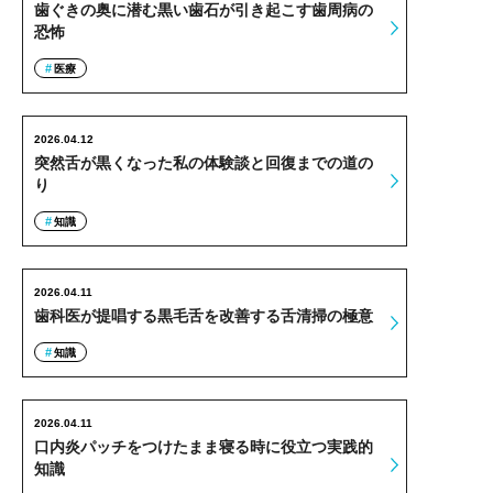
歯ぐきの奥に潜む黒い歯石が引き起こす歯周病の
恐怖
医療
2026.04.12
突然舌が黒くなった私の体験談と回復までの道の
り
知識
2026.04.11
歯科医が提唱する黒毛舌を改善する舌清掃の極意
知識
2026.04.11
口内炎パッチをつけたまま寝る時に役立つ実践的
知識