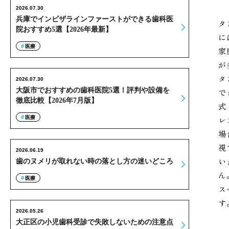
2026.07.30
兵庫でインビザラインファーストができる歯科医
タ
院おすすめ5選【2026年最新】
に
医療
家
が
タ
2026.07.30
大阪市でおすすめの歯科医院5選！評判や設備を
で
徹底比較【2026年7月版】
式
医療
レ
場
視
2026.06.19
い
歯のヌメリが取れない時の落とし方の迷いどころ
ん
医療
ス
す
2026.05.26
大正区の小児歯科受診で失敗しないための注意点