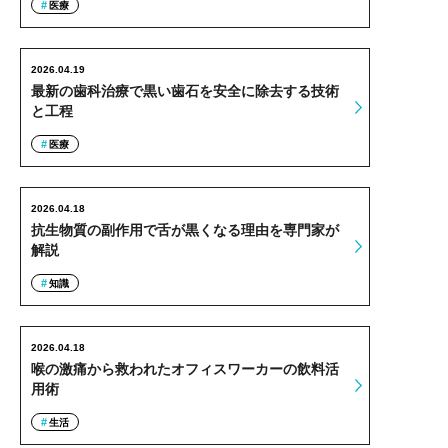
医療
2026.04.19
最新の歯科治療で黒い歯石を安全に除去する技術
と工程
医療
2026.04.18
抗生物質の副作用で舌が黒くなる理由を専門家が
解説
知識
2026.04.18
喉の激痛から救われたオフィスワーカーの飲料活
用術
生活