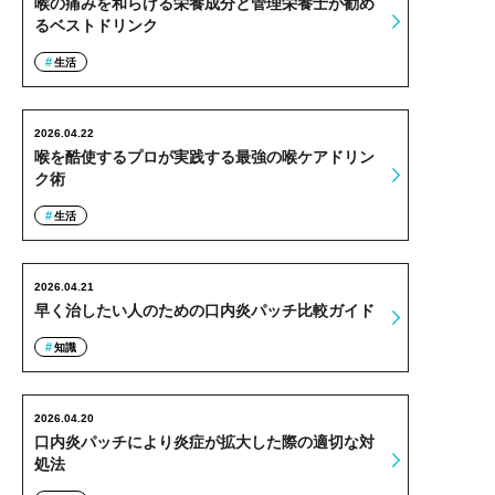
喉の痛みを和らげる栄養成分と管理栄養士が勧め
るベストドリンク
生活
2026.04.22
喉を酷使するプロが実践する最強の喉ケアドリン
ク術
生活
2026.04.21
早く治したい人のための口内炎パッチ比較ガイド
知識
2026.04.20
口内炎パッチにより炎症が拡大した際の適切な対
処法