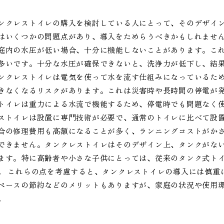
ンクレストイレの購入を検討している人にとって、そのデザイ
はいくつかの問題点があり、導入をためらうべきかもしれません
庭内の水圧が低い場合、十分に機能しないことがあります。こ
多いです。十分な水圧が確保できないと、洗浄力が低下し、結果
ンクレストイレは電気を使って水を流す仕組みになっているた
きなくなるリスクがあります。これは災害時や長時間の停電が
トイレは重力による水流で機能するため、停電時でも問題なく使
ストイレは設置に専門技術が必要で、通常のトイレに比べて設
合の修理費用も高額になることが多く、ランニングコストがかさ
できません。タンクレストイレはそのデザイン上、タンクがな
ます。特に高齢者や小さな子供にとっては、従来のタンク式ト
。 これらの点を考慮すると、タンクレストイレの導入には慎重
ペースの節約などのメリットもありますが、家庭の状況や使用
。